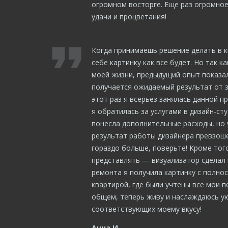
огромном восторге. Еще раз огромное
удачи и процветания!
Когда принимаешь решение делать в 
себе картинку как все будет. Но так к
моей жизни, предыдущий опыт показал
получается ожидаемый результат от з
этот раз я всерьез занялась данной п
я обратилась за услугами в дизайн-сту
понесла дополнительные расходы, но 
результат работы дизайнера превзош
гораздо больше, поверьте! Кроме тог
представлять — визуализатор сделал в
ремонта я получила картинку с полно
квартирой, где были учтены все мои п
общем, теперь живу и наслаждаюсь 
соответствующих моему вкусу!
Анна И.