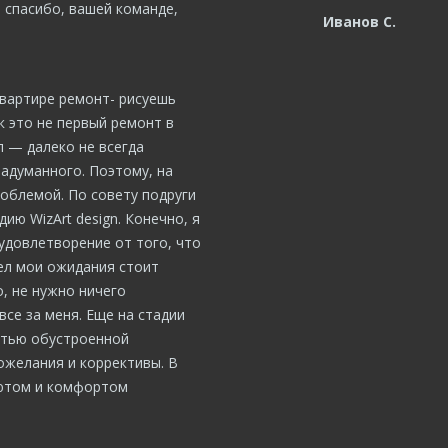
 спасибо, вашей команде,
Иванов С.
квартире ремонт- рисуешь
ак это не первый ремонт в
 — далеко не всегда
адуманного. Поэтому, на
роблемой. По совету подруги
дию WizArt design. Конечно, я
удовлетворение от того, что
ел мои ожидания стоит
о, не нужно ничего
се за меня. Еще на стадии
стью обустроенной
ожелания и коррективы. В
уютом и комфортом